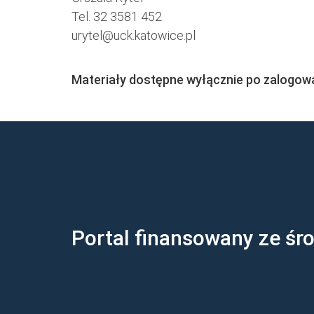
Tel. 32 3581 452
urytel@uck.katowice.pl
Materiały dostępne wyłącznie po zalogow
Portal finansowany ze śr