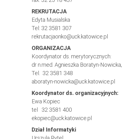
REKRUTACJA
Edyta Musialska
Tel: 32 3581 307
rekrutacjaonko@uck.katowice.pl
ORGANIZACJA
Koordynator ds. merytorycznych:
dr n.med. Agnieszka Boratyn-Nowicka,
Tel. 32 3581 348
aboratyn-nowicka@uck.katowice.pl
Koordynator ds. organizacyjnych:
Ewa Kopiec
tel 32 3581 400
ekopiec@uck.katowice.pl
Dział Informatyki
Urszula Rytel