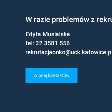
W razie problemów z rekru
Edyta Musialska
tel: 32 3581 556
rekrutacjaonko@uck.katowice.p
Więcej kontaktów